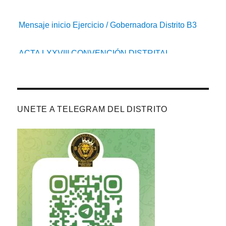
Mensaje inicio Ejercicio / Gobernadora Distrito B3
ACTA LXXVIII CONVENCIÓN DISTRITAL
Distrito B3 CUMPLE
Acta de la 3a Junta de Gabinete 2025-26
UNETE A TELEGRAM DEL DISTRITO
Convocatorias 4ta J. Gabinete / LXXVIII Convención
Clubes con Derecho a Voto (preliminar)
Acta de la 2da Junta de Gabinete 25-26
Información III Junta de Gabinete (25-26)