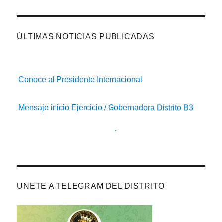
ÚLTIMAS NOTICIAS PUBLICADAS
Conoce al Presidente Internacional
Mensaje inicio Ejercicio / Gobernadora Distrito B3
ACTA LXXVIII CONVENCIÓN DISTRITAL
Distrito B3 CUMPLE
UNETE A TELEGRAM DEL DISTRITO
Acta de la 3a Junta de Gabinete 2025-26
Convocatorias 4ta J. Gabinete / LXXVIII Convención