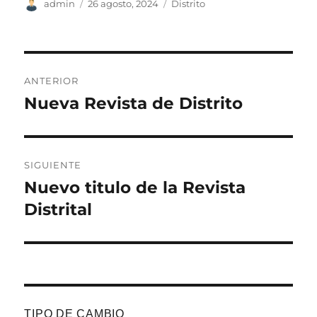
Autor
Publicado
Categorías
admin
26 agosto, 2024
Distrito
el
Navegación
ANTERIOR
de
Nueva Revista de Distrito
Entrada
anterior:
entradas
SIGUIENTE
Nuevo titulo de la Revista
Entrada
siguiente:
Distrital
TIPO DE CAMBIO